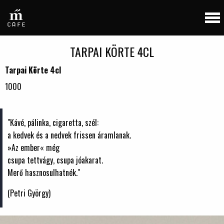
TARPAI KÖRTE 4CL
Tarpai Körte 4cl
1000
"Kávé, pálinka, cigaretta, szél:
a kedvek és a nedvek frissen áramlanak.
»Az ember« még
csupa tettvágy, csupa jóakarat.
Merő hasznosulhatnék."
(Petri György)