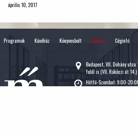
április 10, 2017
Programok
Kávéház
Könyvesbolt
Galéria
Céginfó
Budapest, VII. Dohány utca
felől is (VII. Rákóczi út 14.)
Hétfő-Szombat: 9:00-20:00
+36 20 3700 400
magvetocafe@lira.hu
Magvető Café