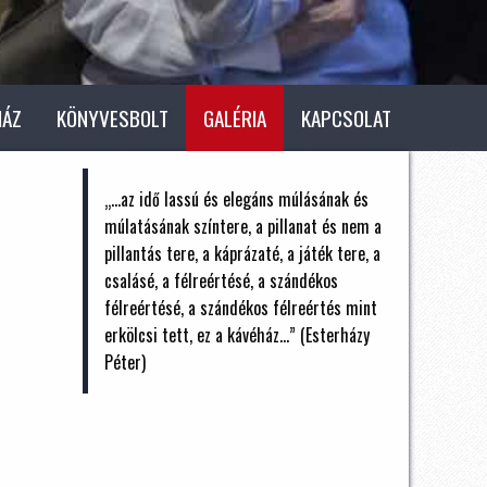
HÁZ
KÖNYVESBOLT
GALÉRIA
KAPCSOLAT
„...az idő lassú és elegáns múlásának és
múlatásának színtere, a pillanat és nem a
pillantás tere, a káprázaté, a játék tere, a
csalásé, a félreértésé, a szándékos
félreértésé, a szándékos félreértés mint
erkölcsi tett, ez a kávéház...” (Esterházy
Péter)