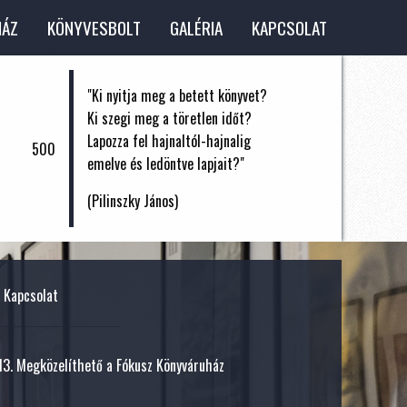
HÁZ
KÖNYVESBOLT
GALÉRIA
KAPCSOLAT
"Ki nyitja meg a betett könyvet?
Ki szegi meg a töretlen időt?
Lapozza fel hajnaltól-hajnalig
500
emelve és ledöntve lapjait?"
(Pilinszky János)
Kapcsolat
 13. Megközelíthető a Fókusz Könyváruház