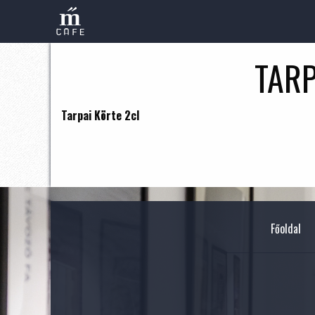
TARP
Tarpai Körte 2cl
Főoldal