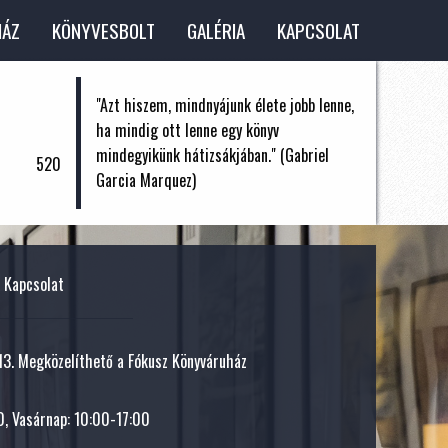
HÁZ
KÖNYVESBOLT
GALÉRIA
KAPCSOLAT
"Azt hiszem, mindnyájunk élete jobb lenne,
ha mindig ott lenne egy könyv
mindegyikünk hátizsákjában." (Gabriel
520
Garcia Marquez)
Kapcsolat
 13. Megközelíthető a Fókusz Könyváruház
, Vasárnap: 10:00-17:00