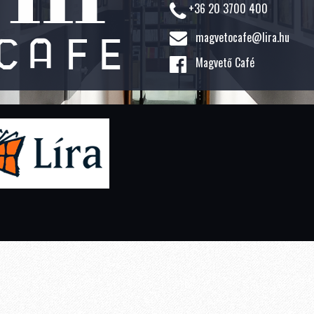
+36 20 3700 400
magvetocafe@lira.hu
Magvető Café