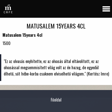
MATUSALEM 15YEARS 4CL
Matusalem 15years 4cl
1500
"Ez az olvasás enyhítette, ez az olvasás által eltávolított, ez az
olvasással megsemmisített világ volt az én hazug, de egyedül
élhető, sőt hébe-korba csaknem elviselhető világom." (Kertész Imre)
Főoldal