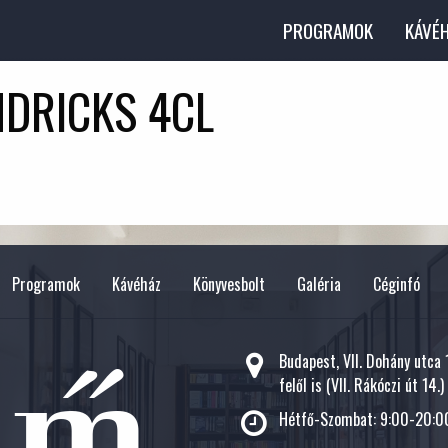
PROGRAMOK
KÁVÉ
DRICKS 4CL
Programok
Kávéház
Könyvesbolt
Galéria
Céginfó
Budapest, VII. Dohány utca
felől is (VII. Rákóczi út 14.)
Hétfő-Szombat: 9:00-20:00