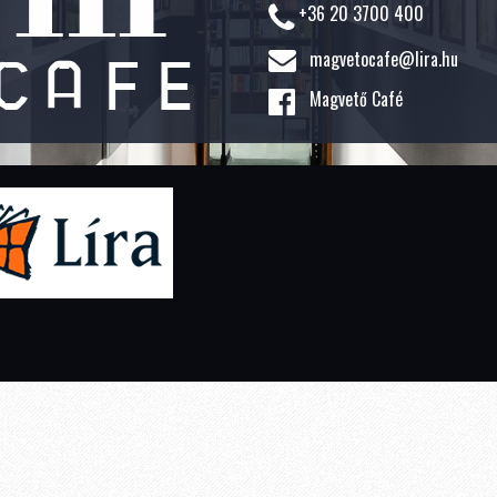
+36 20 3700 400
magvetocafe@lira.hu
Magvető Café