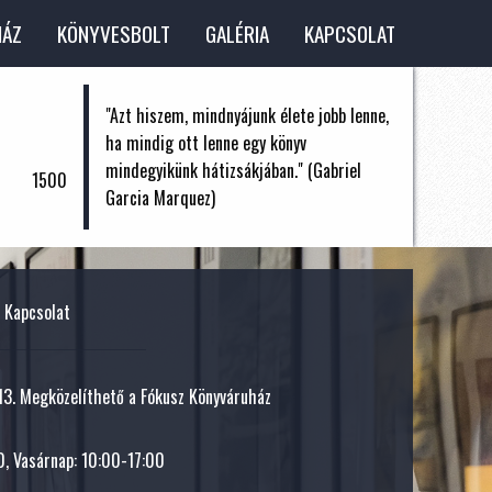
HÁZ
KÖNYVESBOLT
GALÉRIA
KAPCSOLAT
"Azt hiszem, mindnyájunk élete jobb lenne,
ha mindig ott lenne egy könyv
mindegyikünk hátizsákjában." (Gabriel
1500
Garcia Marquez)
Kapcsolat
 13. Megközelíthető a Fókusz Könyváruház
, Vasárnap: 10:00-17:00