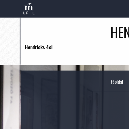
HEN
Hendricks 4cl
Főoldal